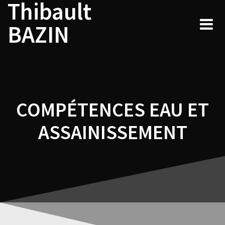
Thibault
Navigation
Skip
to
de
BAZIN
content
l’article
COMPÉTENCES EAU ET
ASSAINISSEMENT