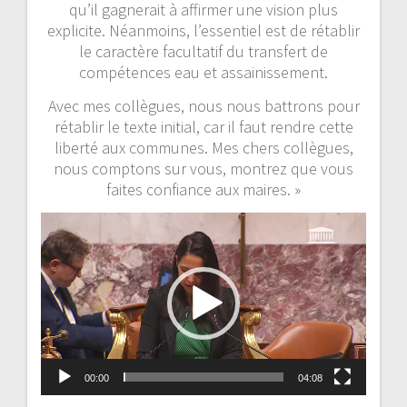
qu’il gagnerait à affirmer une vision plus
explicite. Néanmoins, l’essentiel est de rétablir
le caractère facultatif du transfert de
compétences eau et assainissement.
Avec mes collègues, nous nous battrons pour
rétablir le texte initial, car il faut rendre cette
liberté aux communes. Mes chers collègues,
nous comptons sur vous, montrez que vous
faites confiance aux maires. »
Lecteur
vidéo
00:00
04:08