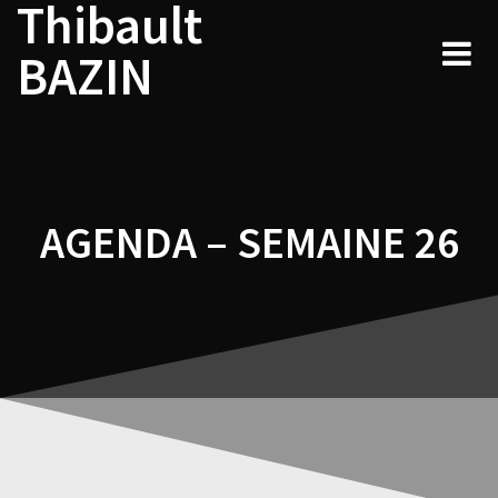
Thibault
Navigation
Skip
to
de
BAZIN
content
l’article
AGENDA – SEMAINE 26