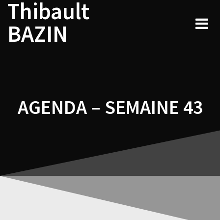
Thibault
Navigation
Skip
to
de
BAZIN
content
l’article
AGENDA – SEMAINE 43