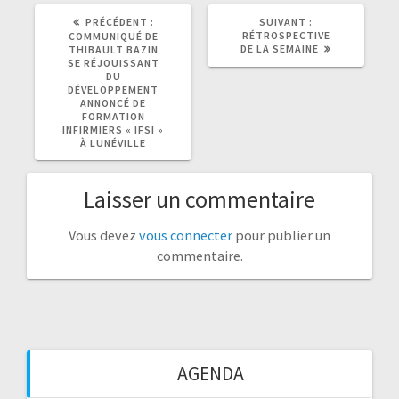
ARTICLE
ARTICLE
PRÉCÉDENT :
SUIVANT :
PRÉCÉDENT
SUIVANT
RÉTROSPECTIVE
COMMUNIQUÉ DE
:
:
DE LA SEMAINE
THIBAULT BAZIN
SE RÉJOUISSANT
DU
DÉVELOPPEMENT
ANNONCÉ DE
FORMATION
INFIRMIERS « IFSI »
À LUNÉVILLE
Laisser un commentaire
Vous devez
vous connecter
pour publier un
commentaire.
AGENDA