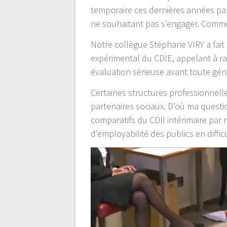
temporaire ces dernières années pa
ne souhaitant pas s’engager. Comment
Notre collègue Stéphane VIRY a fait
expérimental du CDIE, appelant à ra
évaluation sérieuse avant toute géné
Certaines structures professionnelles
partenaires sociaux. D’où ma questi
comparatifs du CDII intérimaire par 
d’employabilité des publics en diffic
Lecteur
vidéo