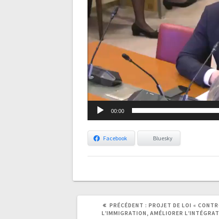
00:00
Facebook
Bluesky
ARTICLE
ARTICLE
PRÉCÉDENT :
PROJET DE LOI « CONT
PRÉCÉDENT
SUIVANT
L’IMMIGRATION, AMÉLIORER L’INTÉGRAT
:
: