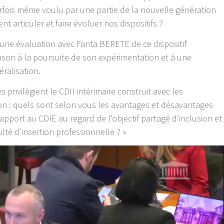
rfois même voulu par une partie de la nouvelle génération
 articuler et faire évoluer nos dispositifs ?
 une évaluation avec Fanta BERETE de ce dispositif
ison à la poursuite de son expérimentation et à une
ralisation.
 privilégient le CDII intérimaire construit avec les
on : quels sont selon vous les avantages et désavantages
rapport au CDIE au regard de l’objectif partagé d’inclusion et
ulté d’insertion professionnelle ? »