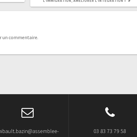
L’IMMIGRATION, AMÉLIORER L’INTÉGRATION »
r un commentaire.
hibault.bazin@assemblee-
03 83 73 79 58