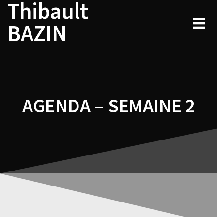
Thibault
Navigation
Skip
to
de
BAZIN
content
l’article
AGENDA – SEMAINE 2