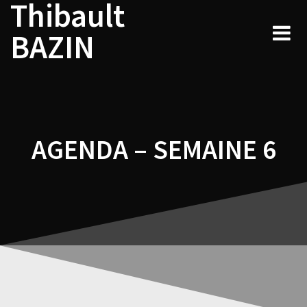
Thibault
Navigation
Skip
to
de
BAZIN
content
l’article
AGENDA – SEMAINE 6