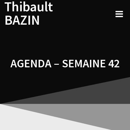
Thibault
Navigation
Skip
to
de
BAZIN
content
l’article
AGENDA – SEMAINE 42