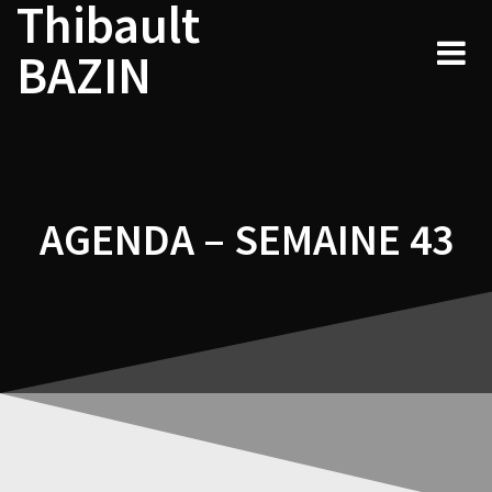
Thibault
Navigation
Skip
to
de
BAZIN
content
l’article
AGENDA – SEMAINE 43