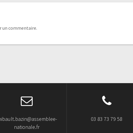
r un commentaire.
hibault.bazin@assemblee-
03 83 73 79 58
nationale.fr