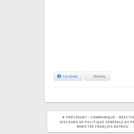
Facebook
Bluesky
ARTICLE
ARTICLE
PRÉCÉDENT :
COMMUNIQUÉ – RÉACTI
PRÉCÉDENT
SUIVANT
DISCOURS DE POLITIQUE GÉNÉRALE DU P
:
:
MINISTRE FRANÇOIS BAYROU