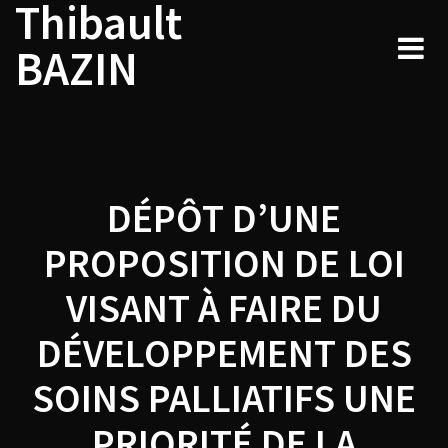
Thibault
Navigation
Skip
to
de
BAZIN
content
l’article
DÉPÔT D’UNE
PROPOSITION DE LOI
VISANT À FAIRE DU
DÉVELOPPEMENT DES
SOINS PALLIATIFS UNE
PRIORITÉ DE LA