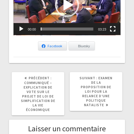
00:00
03:23
Facebook
Bluesky
ARTICLE
ARTICLE
PRÉCÉDENT :
SUIVANT :
EXAMEN
PRÉCÉDENT
SUIVANT
DE LA
COMMUNIQUÉ –
:
:
PROPOSITION DE
EXPLICATION DE
LOI POUR LA
VOTE SUR LE
RELANCE D’UNE
PROJET DE LOI DE
POLITIQUE
SIMPLIFICATION DE
NATALISTE
LA VIE
ÉCONOMIQUE
Laisser un commentaire