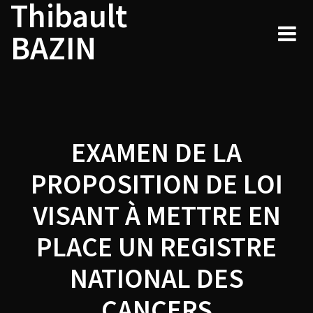
Thibault
Navigation
Skip
to
de
BAZIN
content
l’article
EXAMEN DE LA
PROPOSITION DE LOI
VISANT À METTRE EN
PLACE UN REGISTRE
NATIONAL DES
CANCERS