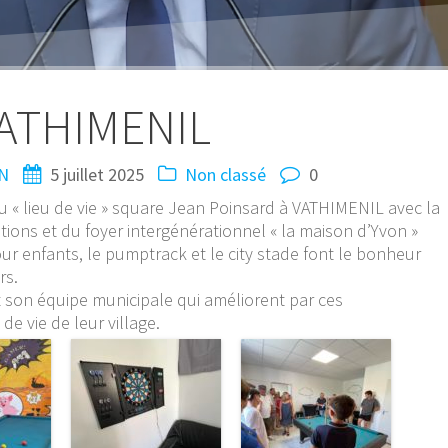
ATHIMENIL
IN
5 juillet 2025
Non classé
0
 du « lieu de vie » square Jean Poinsard à VATHIMENIL avec la
ations et du foyer intergénérationnel « la maison d’Yvon »
pour enfants, le pumptrack et le city stade font le bonheur
rs.
son équipe municipale qui améliorent par ces
e vie de leur village.