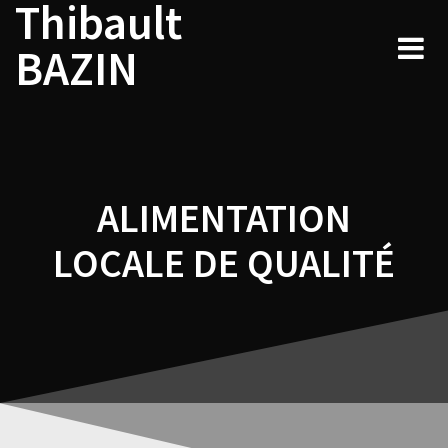
Thibault
Navigation
Skip
to
de
BAZIN
content
l’article
ALIMENTATION
LOCALE DE QUALITÉ