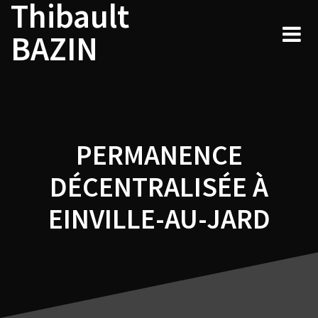
Thibault
Navigation
Skip
to
de
BAZIN
content
l’article
PERMANENCE
DÉCENTRALISÉE À
EINVILLE-AU-JARD