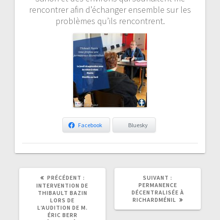
rencontrer afin d’échanger ensemble sur les
problèmes qu’ils rencontrent.
Facebook
Bluesky
ARTICLE
ARTICLE
PRÉCÉDENT :
SUIVANT :
PRÉCÉDENT
SUIVANT
PERMANENCE
INTERVENTION DE
:
:
DÉCENTRALISÉE À
THIBAULT BAZIN
RICHARDMÉNIL
LORS DE
L’AUDITION DE M.
ÉRIC BERR