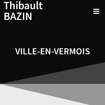
Thibault
Navigation
Skip
to
de
BAZIN
content
l’article
VILLE-EN-VERMOIS