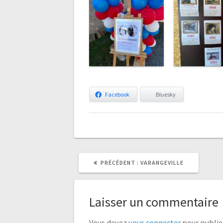
Facebook
Bluesky
ARTICLE
ARTICLE
PRÉCÉDENT :
VARANGEVILLE
PRÉCÉDENT
SUIVANT
:
:
Laisser un commentaire
Vous devez
vous connecter
pour publie