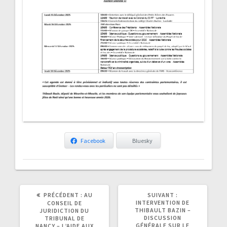
Facebook
Bluesky
ARTICLE
ARTICLE
PRÉCÉDENT :
AU
SUIVANT :
PRÉCÉDENT
SUIVANT
INTERVENTION DE
CONSEIL DE
:
:
THIBAULT BAZIN –
JURIDICTION DU
DISCUSSION
TRIBUNAL DE
GÉNÉRALE SUR LE
NANCY – L’AIDE AUX