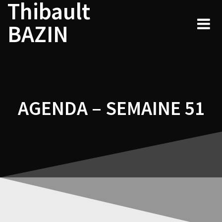
Thibault
Navigation
Skip
to
de
BAZIN
content
l’article
AGENDA – SEMAINE 51