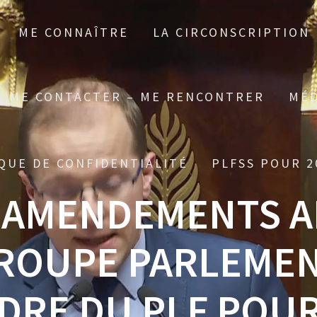
ME CONNAÎTRE
LA CIRCONSCRIPTION
ME CONTACTER – ME RENCONTRER
MÉD
QUE DE CONFIDENTIALITÉ
PLFSS POUR 2
 AMENDEMENTS 
ROUPE PARLEMEN
DRE DU PLF POUR