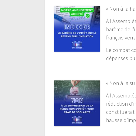
« Non à la ha
À l’Assemblée
barème de l’i
français verr
Le combat co
dépenses pub
« Non à la su
À l’Assemblée
réduction d’i
constituerait
hausse d’impô