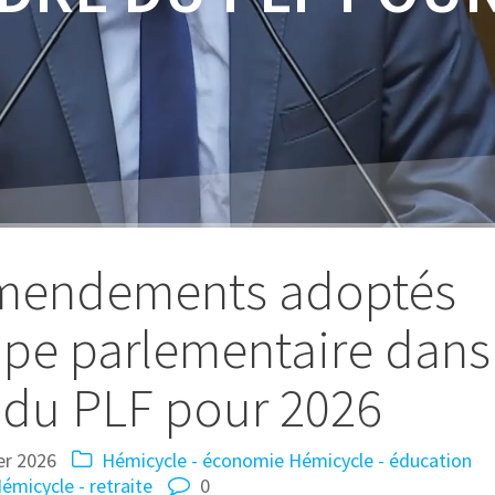
amendements adoptés
pe parlementaire dans
 du PLF pour 2026
er 2026
Hémicycle - économie
Hémicycle - éducation
émicycle - retraite
0