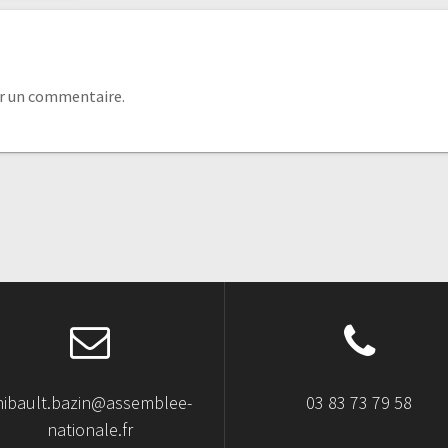
r un commentaire.
hibault.bazin@assemblee-
03 83 73 79 58
nationale.fr