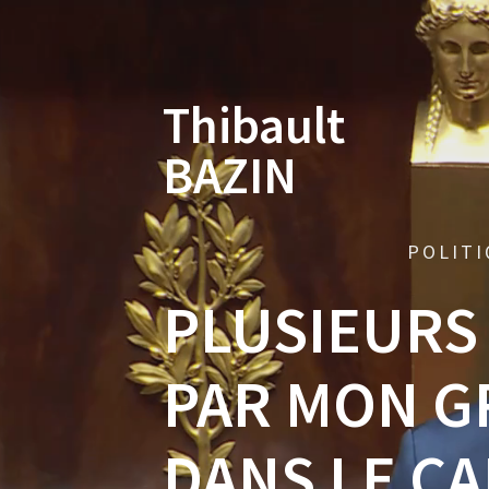
Skip
to
content
Thibault
BAZIN
POLITI
PLUSIEURS
PAR MON G
DANS LE CA