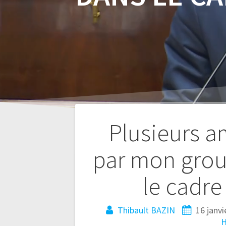
Plusieurs 
par mon grou
Navigation
le cadre
de
Thibault BAZIN
16 janvi
l’article
H