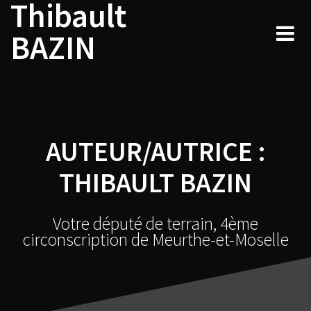
Thibault
Navigation
Skip
to
au
BAZIN
content
sein
des
articles
AUTEUR/AUTRICE :
THIBAULT BAZIN
Votre député de terrain, 4ème
circonscription de Meurthe-et-Moselle