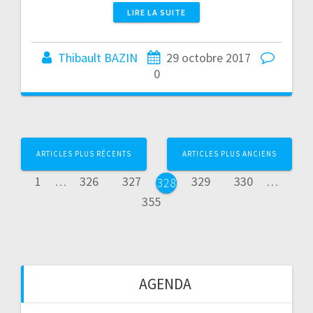
LIRE LA SUITE
Thibault BAZIN
29 octobre 2017
0
Page
Page
Page
Page
Page
Page
Page
ARTICLES PLUS RÉCENTS
ARTICLES PLUS ANCIENS
1
…
326
327
329
330
…
328
355
AGENDA