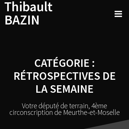
Thibault
Navigation
Skip
to
au
BAZIN
content
sein
des
articles
CATÉGORIE :
RÉTROSPECTIVES DE
LA SEMAINE
Votre député de terrain, 4ème
circonscription de Meurthe-et-Moselle