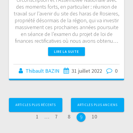
des moments forts, en particulier : réunion de
travail sur l’avenir du site des haras de Rosieres,
propriété désormais de la région, qui va investir
massivement ces prochaines années poursuite
en séance de l’examen du projet de loi de
finances rectificatives où nous avons obtenu…
LIRE LA SUITE
Thibault BAZIN
31 juillet 2022
0
Page
Page
Page
Page
Page
ARTICLES PLUS RÉCENTS
ARTICLES PLUS ANCIENS
1
…
7
8
10
9