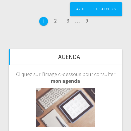
Page
Page
Page
Page
ARTICLES PLUS ANCIENS
2
3
…
9
1
AGENDA
Cliquez sur l’image ci-dessous pour consulter
mon agenda