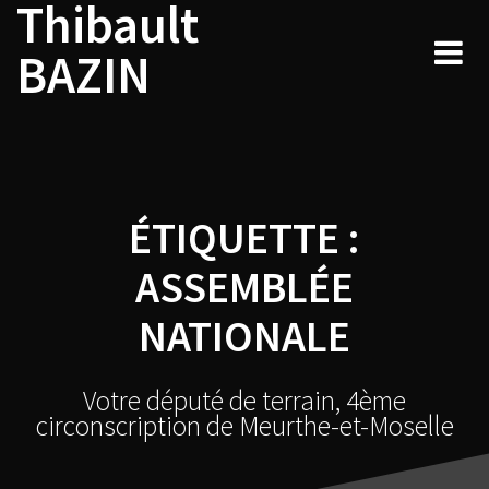
Thibault
Navigation
Skip
to
au
BAZIN
content
sein
des
articles
ÉTIQUETTE :
ASSEMBLÉE
NATIONALE
Votre député de terrain, 4ème
circonscription de Meurthe-et-Moselle