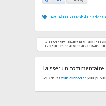
Facebook
Bluesky
Actualités
Assemblée National
ARTICLE
ARTICLE
PRÉCÉDENT :
FRANCE BLEU SUD LORRAIN
PRÉCÉDENT
SUIVANT
AVIS SUR LES COMPORTEMENTS DANS L’HÉ
:
:
Laisser un commentaire
Vous devez
vous connecter
pour publie