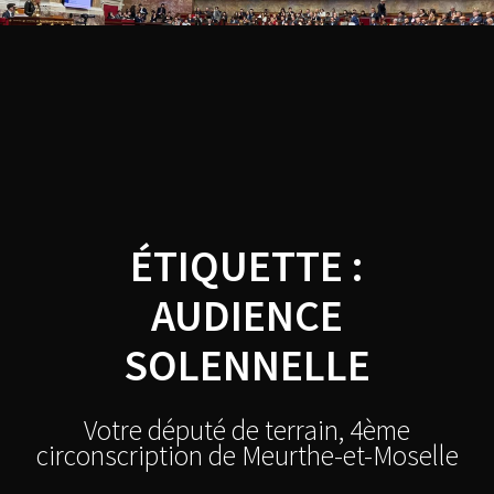
Skip
Thibault
to
content
BAZIN
ÉTIQUETTE :
AUDIENCE
SOLENNELLE
Votre député de terrain, 4ème
circonscription de Meurthe-et-Moselle