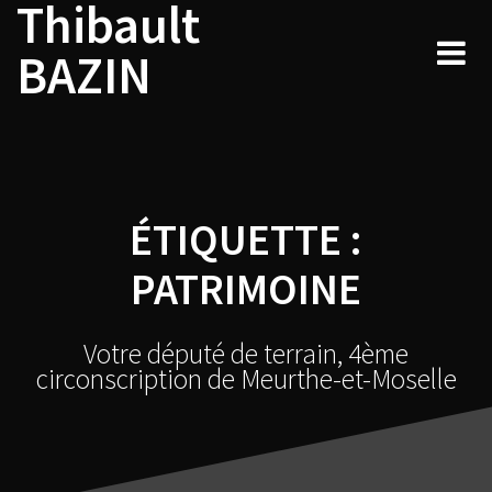
Thibault
Navigation
Skip
to
au
BAZIN
content
sein
des
articles
ÉTIQUETTE :
PATRIMOINE
Votre député de terrain, 4ème
circonscription de Meurthe-et-Moselle