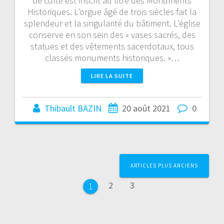
de culte est inscrit au titre des Monuments
Historiques. L’orgue âgé de trois siècles fait la
splendeur et la singularité du bâtiment. L’église
conserve en son sein des « vases sacrés, des
statues et des vêtements sacerdotaux, tous
classés monuments historiques. »…
LIRE LA SUITE
Thibault BAZIN
20 août 2021
0
Page
Page
Page
ARTICLES PLUS ANCIENS
2
3
1