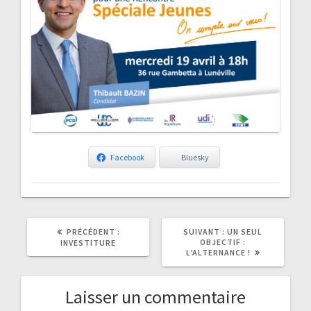
Facebook
Bluesky
ARTICLE
ARTICLE
PRÉCÉDENT :
SUIVANT :
UN SEUL
PRÉCÉDENT
SUIVANT
OBJECTIF :
INVESTITURE
:
:
L’ALTERNANCE !
Laisser un commentaire