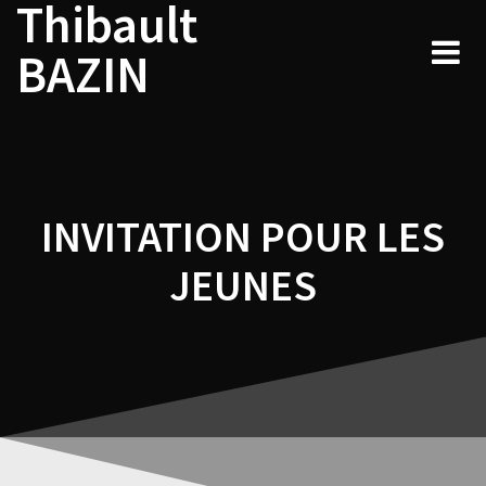
Thibault
Navigation
Skip
to
de
BAZIN
content
l’article
INVITATION POUR LES
JEUNES