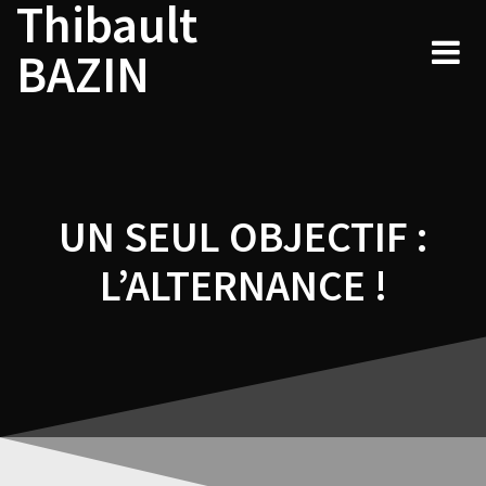
Thibault
Navigation
Skip
to
de
BAZIN
content
l’article
UN SEUL OBJECTIF :
L’ALTERNANCE !