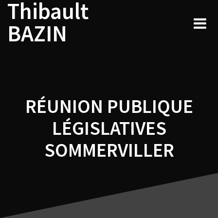
Thibault
Navigation
Skip
to
de
BAZIN
content
l’article
RÉUNION PUBLIQUE
LÉGISLATIVES
SOMMERVILLER