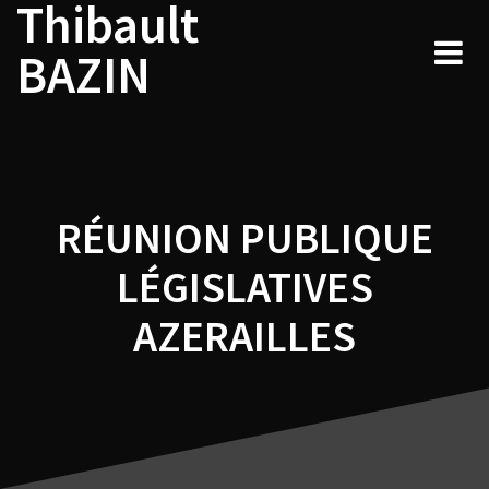
Thibault
Navigation
Skip
to
de
BAZIN
content
l’article
RÉUNION PUBLIQUE
LÉGISLATIVES
AZERAILLES