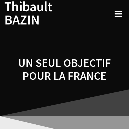
Thibault
Navigation
Skip
to
de
BAZIN
content
l’article
UN SEUL OBJECTIF
POUR LA FRANCE