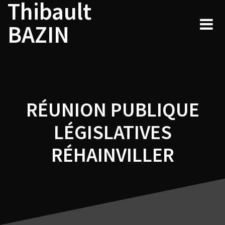
Thibault
Navigation
Skip
to
de
BAZIN
content
l’article
RÉUNION PUBLIQUE
LÉGISLATIVES
RÉHAINVILLER