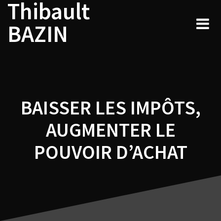
Thibault
Navigation
Skip
to
de
BAZIN
content
l’article
BAISSER LES IMPÔTS,
AUGMENTER LE
POUVOIR D’ACHAT