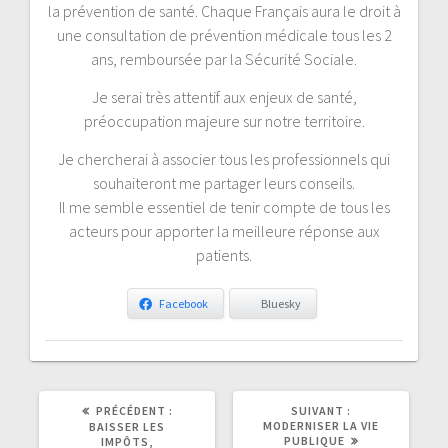
la prévention de santé. Chaque Français aura le droit à
une consultation de prévention médicale tous les 2
ans, remboursée par la Sécurité Sociale.
Je serai très attentif aux enjeux de santé,
préoccupation majeure sur notre territoire.
Je chercherai à associer tous les professionnels qui
souhaiteront me partager leurs conseils.
Il me semble essentiel de tenir compte de tous les
acteurs pour apporter la meilleure réponse aux
patients.
Facebook
Bluesky
ARTICLE
ARTICLE
PRÉCÉDENT :
SUIVANT :
PRÉCÉDENT
SUIVANT
MODERNISER LA VIE
BAISSER LES
:
:
PUBLIQUE
IMPÔTS,