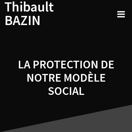
Thibault
Navigation
Skip
to
de
BAZIN
content
l’article
LA PROTECTION DE
NOTRE MODÈLE
SOCIAL