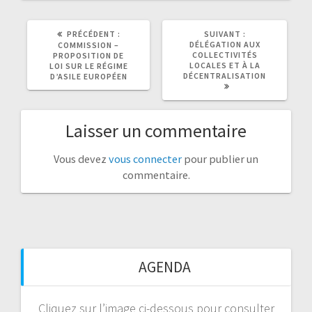
ARTICLE
ARTICLE
PRÉCÉDENT :
SUIVANT :
PRÉCÉDENT
SUIVANT
DÉLÉGATION AUX
COMMISSION –
:
:
COLLECTIVITÉS
PROPOSITION DE
LOCALES ET À LA
LOI SUR LE RÉGIME
DÉCENTRALISATION
D’ASILE EUROPÉEN
Laisser un commentaire
Vous devez
vous connecter
pour publier un
commentaire.
AGENDA
Cliquez sur l’image ci-dessous pour consulter