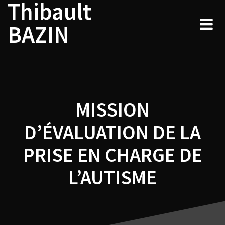
Thibault
Navigation
Skip
to
de
BAZIN
content
l’article
MISSION
D’ÉVALUATION DE LA
PRISE EN CHARGE DE
L’AUTISME