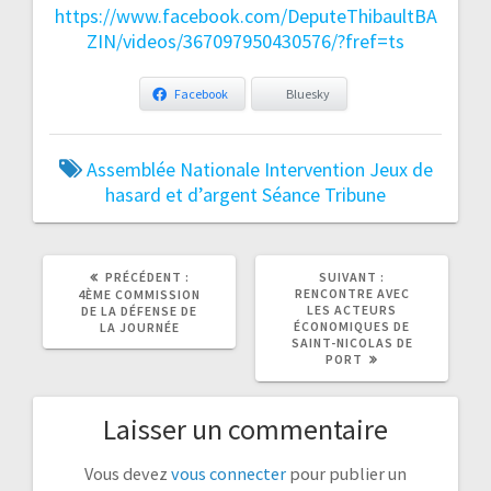
https://www.facebook.com/DeputeThibaultBA
ZIN/videos/367097950430576/?fref=ts
Facebook
Bluesky
Assemblée Nationale
Intervention
Jeux de
hasard et d’argent
Séance
Tribune
ARTICLE
ARTICLE
PRÉCÉDENT :
SUIVANT :
PRÉCÉDENT
SUIVANT
RENCONTRE AVEC
4ÈME COMMISSION
:
:
LES ACTEURS
DE LA DÉFENSE DE
ÉCONOMIQUES DE
LA JOURNÉE
SAINT-NICOLAS DE
PORT
Laisser un commentaire
Vous devez
vous connecter
pour publier un