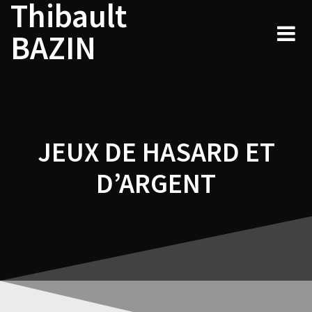
Thibault
Navigation
Skip
to
de
BAZIN
content
l’article
JEUX DE HASARD ET
D’ARGENT