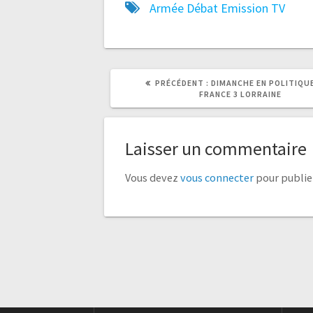
Armée
Débat
Emission TV
ARTICLE
ARTICLE
PRÉCÉDENT :
DIMANCHE EN POLITIQU
PRÉCÉDENT
SUIVANT
FRANCE 3 LORRAINE
:
:
Laisser un commentaire
Vous devez
vous connecter
pour publie