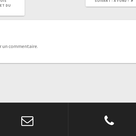
ROIS
SUIVANT :
A FOND !
 ET DU
r un commentaire.