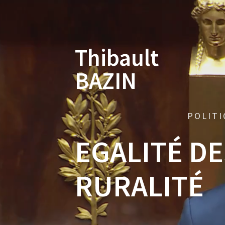
Skip
to
content
Thibault
BAZIN
POLITI
EGALITÉ D
RURALITÉ