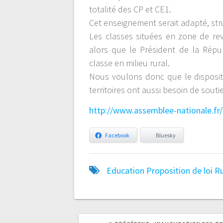
totalité des CP et CE1.
Cet enseignement serait adapté, stru
Les classes situées en zone de revi
alors que le Président de la Répu
classe en milieu rural.
Nous voulons donc que le dispositif 
territoires ont aussi besoin de souti
http://www.assemblee-nationale.fr
Facebook
Bluesky
Education
Proposition de loi
Ru
ARTICLE
ARTICLE