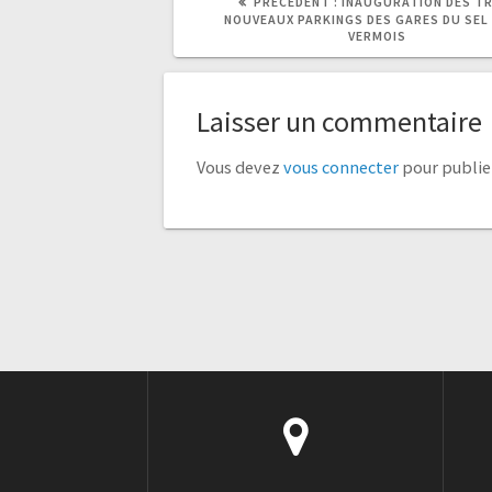
PRÉCÉDENT :
INAUGURATION DES T
PRÉCÉDENT
SUIVANT
NOUVEAUX PARKINGS DES GARES DU SEL
:
:
VERMOIS
Laisser un commentaire
Vous devez
vous connecter
pour publie