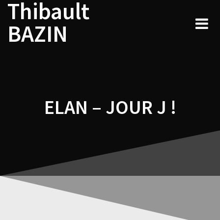
Thibault
Navigation
Skip
to
de
BAZIN
content
l’article
ELAN – JOUR J !