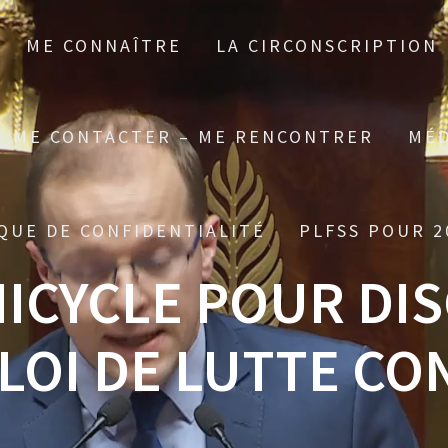
ME CONNAÎTRE
LA CIRCONSCRIPTION
ME CONTACTER – ME RENCONTRER
MÉD
QUE DE CONFIDENTIALITÉ
PLFSS POUR 2
MICYCLE POUR DI
LOI DE LUTTE CO