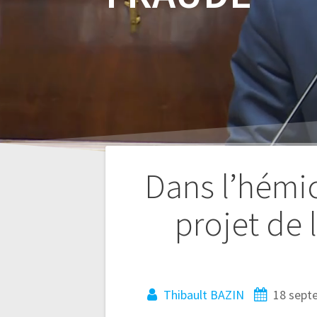
Dans l’hémic
projet de l
Navigation
de
Thibault BAZIN
18 sept
l’article