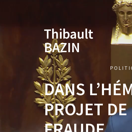
Skip
to
content
Thibault
BAZIN
POLITI
DANS L’HÉ
PROJET DE 
FRAUDE