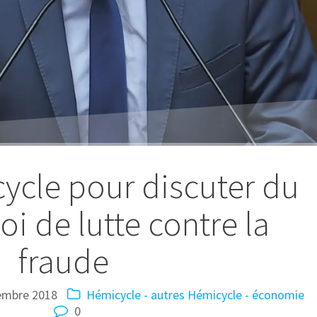
ycle pour discuter du
oi de lutte contre la
fraude
embre 2018
Hémicycle - autres
Hémicycle - économie
0