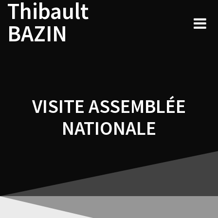
Thibault
Navigation
Skip
to
de
BAZIN
content
l’article
VISITE ASSEMBLÉE
NATIONALE