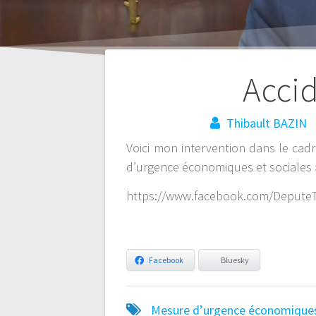
Accid
Thibault BAZIN
Navigation
Voici mon intervention dans le cadr
de
d’urgence économiques et sociales » 
https://www.facebook.com/Depute
l’article
Facebook
Bluesky
Mesure d’urgence économiques