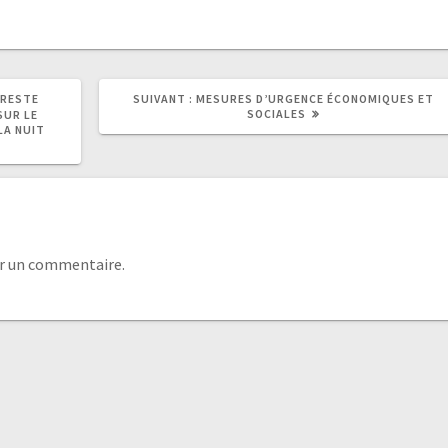
L RESTE
SUIVANT :
MESURES D’URGENCE ÉCONOMIQUES ET
SOCIALES
SUR LE
LA NUIT
r un commentaire.