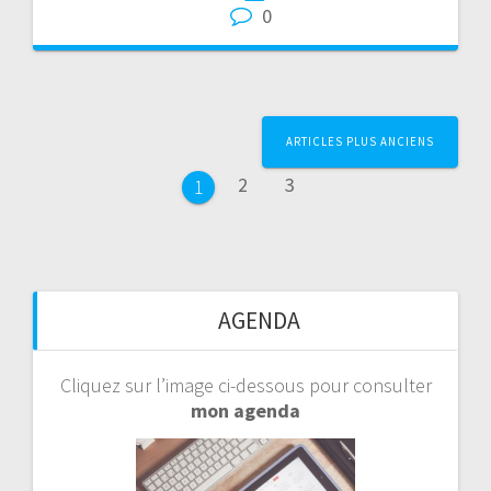
0
Page
Page
Page
ARTICLES PLUS ANCIENS
2
3
1
AGENDA
Cliquez sur l’image ci-dessous pour consulter
mon agenda