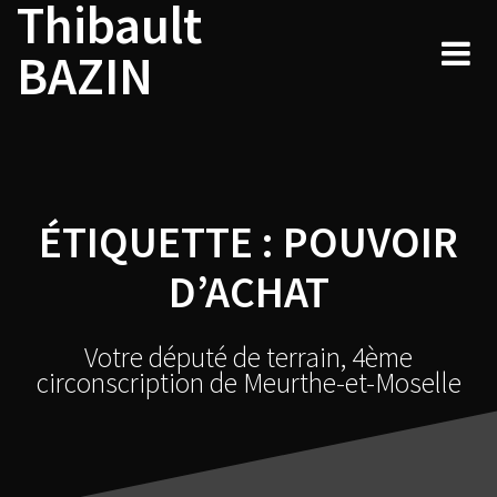
Thibault
Navigation
Skip
to
au
BAZIN
content
sein
des
articles
ÉTIQUETTE :
POUVOIR
D’ACHAT
Votre député de terrain, 4ème
circonscription de Meurthe-et-Moselle