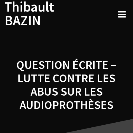
Thibault
Navigation
Skip
to
de
BAZIN
content
l’article
QUESTION ÉCRITE –
LUTTE CONTRE LES
ABUS SUR LES
AUDIOPROTHÈSES