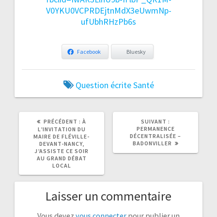
V0YKU0VCPRDEjtnMdX3eUwmNp-
ufUbhRHzPb6s
Facebook
Bluesky
Question écrite
Santé
ARTICLE
ARTICLE
PRÉCÉDENT :
À
SUIVANT :
PRÉCÉDENT
SUIVANT
PERMANENCE
L’INVITATION DU
:
:
DÉCENTRALISÉE –
MAIRE DE FLÉVILLE-
BADONVILLER
DEVANT-NANCY,
J’ASSISTE CE SOIR
AU GRAND DÉBAT
LOCAL
Laisser un commentaire
Vous devez
vous connecter
pour publier un