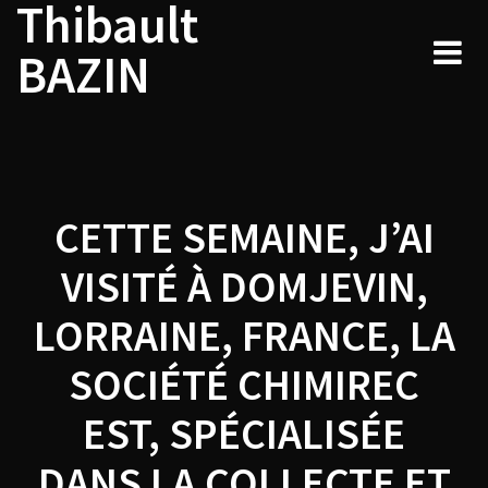
Thibault
Navigation
Skip
to
de
BAZIN
content
l’article
CETTE SEMAINE, J’AI
VISITÉ À DOMJEVIN,
LORRAINE, FRANCE, LA
SOCIÉTÉ CHIMIREC
EST, SPÉCIALISÉE
DANS LA COLLECTE ET