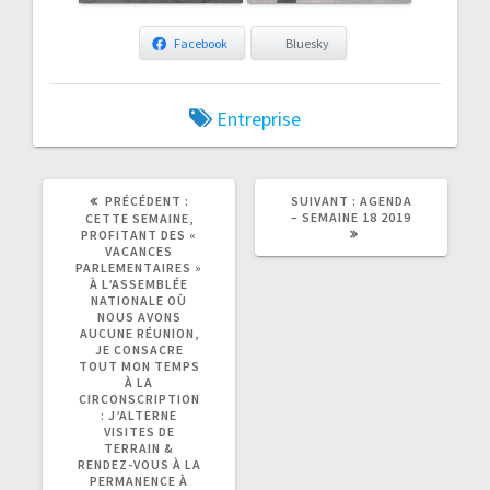
Facebook
Bluesky
Entreprise
ARTICLE
ARTICLE
PRÉCÉDENT :
SUIVANT :
AGENDA
PRÉCÉDENT
SUIVANT
– SEMAINE 18 2019
CETTE SEMAINE,
:
:
PROFITANT DES «
VACANCES
PARLEMENTAIRES »
À L’ASSEMBLÉE
NATIONALE OÙ
NOUS AVONS
AUCUNE RÉUNION,
JE CONSACRE
TOUT MON TEMPS
À LA
CIRCONSCRIPTION
: J’ALTERNE
VISITES DE
TERRAIN &
RENDEZ-VOUS À LA
PERMANENCE À