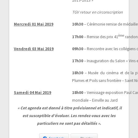
2019-2023 »
TGV retour en circonscription
Mercredi 01 Mai 2019
10h30
– Cérémonie remise de médailles 
ème
17h00
– Remise des prix 41
randonné
Vendredi 03 Mai 2019
09h30
– Rencontre avec les collégiens
17h30
– Inauguration du Salon « Vins 
18h30
– Musée du cinéma et de la ph
Plumes et Poils sans frontière – Saint N
Samedi 04 Mai 2019
18h00
– Vernissage exposition Paul Car
mondiale – Einville au Jard
« Cet agenda est donné à titre prévisionnel et indicatif, il
est susceptible d’évoluer. Les rendez-vous avec les
particuliers ne sont pas détaillés ».