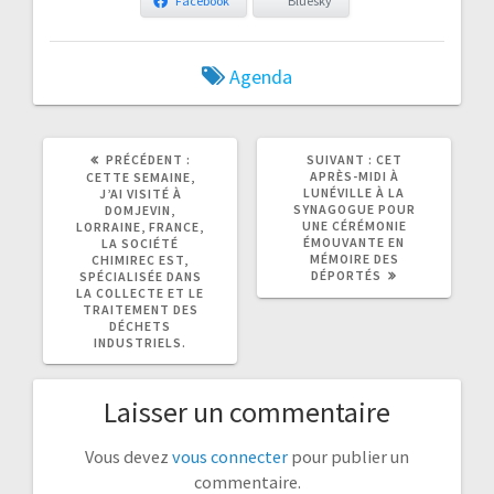
Facebook
Bluesky
Agenda
ARTICLE
ARTICLE
PRÉCÉDENT :
SUIVANT :
CET
PRÉCÉDENT
SUIVANT
APRÈS-MIDI À
CETTE SEMAINE,
:
:
LUNÉVILLE À LA
J’AI VISITÉ À
SYNAGOGUE POUR
DOMJEVIN,
UNE CÉRÉMONIE
LORRAINE, FRANCE,
ÉMOUVANTE EN
LA SOCIÉTÉ
MÉMOIRE DES
CHIMIREC EST,
DÉPORTÉS
SPÉCIALISÉE DANS
LA COLLECTE ET LE
TRAITEMENT DES
DÉCHETS
INDUSTRIELS.
Laisser un commentaire
Vous devez
vous connecter
pour publier un
commentaire.