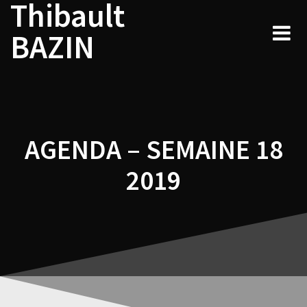
Thibault
Navigation
Skip
to
de
BAZIN
content
l’article
AGENDA – SEMAINE 18
2019