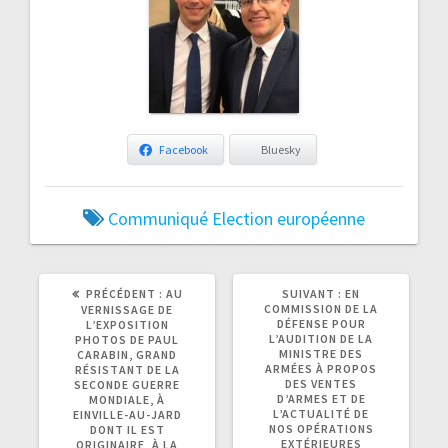
Facebook
Bluesky
Communiqué
Election européenne
ARTICLE
ARTICLE
PRÉCÉDENT :
AU
SUIVANT :
EN
PRÉCÉDENT
SUIVANT
COMMISSION DE LA
VERNISSAGE DE
:
:
DÉFENSE POUR
L’EXPOSITION
L’AUDITION DE LA
PHOTOS DE PAUL
MINISTRE DES
CARABIN, GRAND
ARMÉES À PROPOS
RÉSISTANT DE LA
DES VENTES
SECONDE GUERRE
D’ARMES ET DE
MONDIALE, À
L’ACTUALITÉ DE
EINVILLE-AU-JARD
NOS OPÉRATIONS
DONT IL EST
EXTÉRIEURES
ORIGINAIRE, À LA