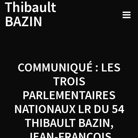
Thibault
Navigation
Skip
to
de
BAZIN
content
l’article
COMMUNIQUÉ : LES
TROIS
PARLEMENTAIRES
NATIONAUX LR DU 54
THIBAULT BAZIN,
JEAN-FRANÇOIS