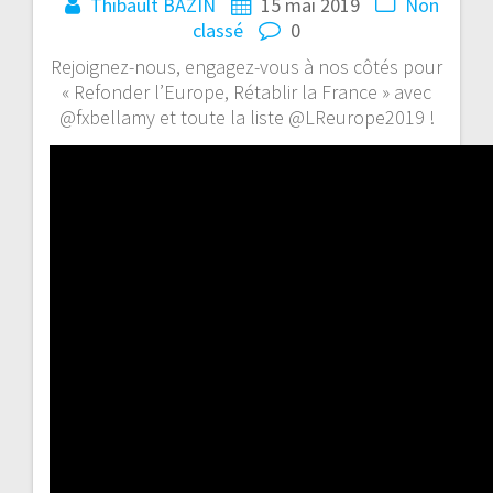
Thibault BAZIN
15 mai 2019
Non
classé
0
Rejoignez-nous, engagez-vous à nos côtés pour
« Refonder l’Europe, Rétablir la France » avec
@fxbellamy et toute la liste @LReurope2019 !