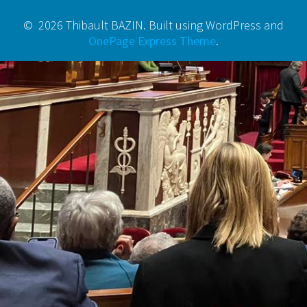
© 2026 Thibault BAZIN. Built using WordPress and
OnePage Express Theme
.
Notifications
La
vidéo
est
en
lecture.