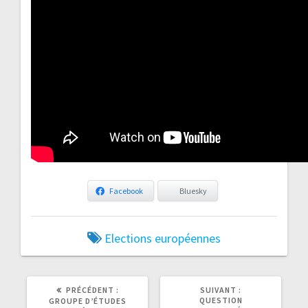
Facebook
Bluesky
Elections européennes
ARTICLE
ARTICLE
PRÉCÉDENT :
SUIVANT :
PRÉCÉDENT
SUIVANT
QUESTION
GROUPE D’ÉTUDES
:
: