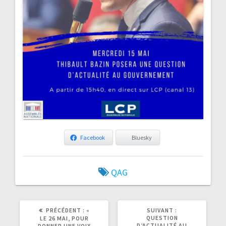
Facebook
Bluesky
QAG
ARTICLE
ARTICLE
PRÉCÉDENT :
«
SUIVANT :
PRÉCÉDENT
SUIVANT
QUESTION
LE 26 MAI, POUR
:
:
D’ACTUALITÉ AU
DONNER UNE VOIX