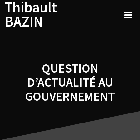
Thibault
Navigation
Skip
to
de
BAZIN
content
l’article
QUESTION
D’ACTUALITÉ AU
GOUVERNEMENT