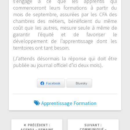
s’engage à ce que les apprentis qui
commenceront leurs formations à partir du
mois de septembre, assurées par les CFA des
chambres des métiers, bénéficient du même
coût que les autres, mesure seule à même de
garantir l’équité et de favoriser le
développement de l’apprentissage dont les
territoires ont tant besoin.
(J’attends désormais la réponse qui doit être
publiée au journal officiel d’ici deux mois).
Facebook
Bluesky
Apprentissage
Formation
ARTICLE
ARTICLE
PRÉCÉDENT :
SUIVANT :
PRÉCÉDENT
SUIVANT
COMMUNIQUÉ –
AGENDA – SEMAINE
:
: