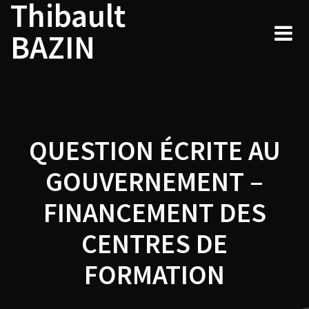
Thibault
Navigation
Skip
to
de
BAZIN
content
l’article
QUESTION ÉCRITE AU
GOUVERNEMENT –
FINANCEMENT DES
CENTRES DE
FORMATION