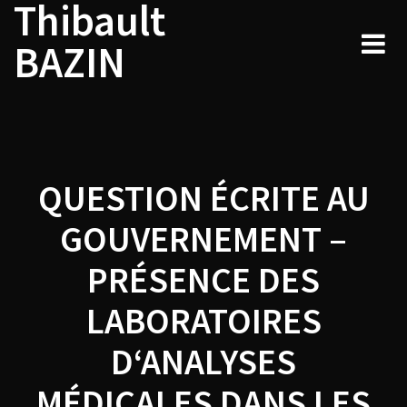
Thibault
Navigation
Skip
to
de
BAZIN
content
l’article
QUESTION ÉCRITE AU
GOUVERNEMENT –
PRÉSENCE DES
LABORATOIRES
D‘ANALYSES
MÉDICALES DANS LES