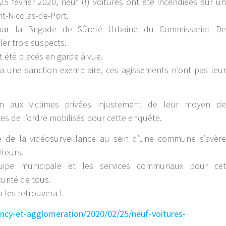
5 février 2020, neuf (!) voitures ont été incendiées sur un
nt-Nicolas-de-Port.
 par la Brigade de Sûreté Urbaine du Commissariat De
er trois suspects.
 été placés en garde à vue.
ra une sanction exemplaire, ces agissements n’ont pas leur
n aux victimes privées injustement de leur moyen de
es de l’ordre mobilisés pour cette enquête.
ace de la vidéosurveillance au sein d’une commune s’avère
êteurs.
uipe municipale et les services communaux pour cet
urité de tous.
 les retrouvera !
-nancy-et-agglomeration/2020/02/25/neuf-voitures-