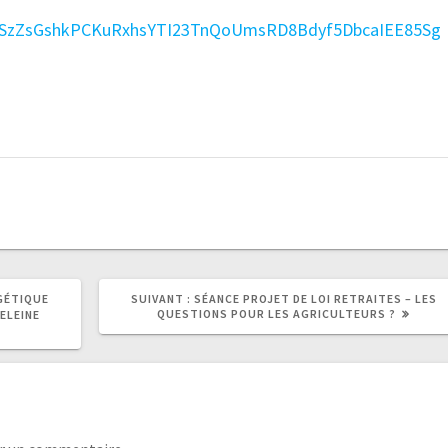
Q7jSzZsGshkPCKuRxhsYTI23TnQoUmsRD8Bdyf5DbcaIEE85Sg
GÉTIQUE
SUIVANT :
SÉANCE PROJET DE LOI RETRAITES – LES
QUESTIONS POUR LES AGRICULTEURS ?
ELEINE