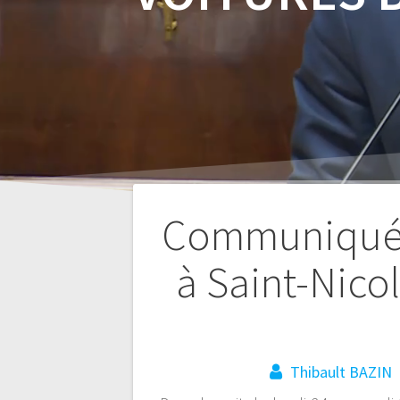
Communiqué s
à Saint-Nicol
Navigation
de
Thibault BAZIN
l’article