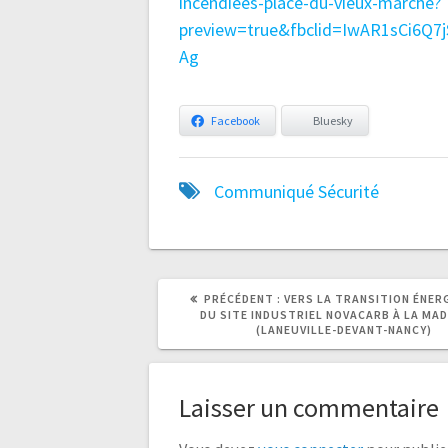
incendiees-place-du-vieux-marche?
preview=true&fbclid=IwAR1sCi6
Ag
Facebook
Bluesky
Communiqué
Sécurité
ARTICLE
ARTICLE
PRÉCÉDENT :
VERS LA TRANSITION ÉNER
PRÉCÉDENT
SUIVANT
DU SITE INDUSTRIEL NOVACARB À LA MAD
:
:
(LANEUVILLE-DEVANT-NANCY)
Laisser un commentaire