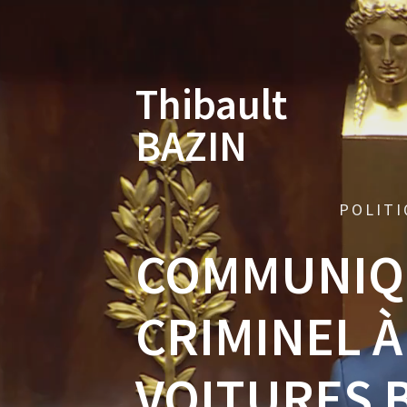
Skip
to
content
Thibault
BAZIN
POLITI
COMMUNIQU
CRIMINEL À
VOITURES 